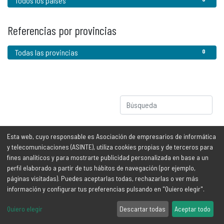
Todos los países
Referencias por provincias
Todas las provincias
0
No se ha encontrado ningún resultado
Esta web, cuyo responsable es Asociación de empresarios de informática
y telecomunicaciones (ASINTE), utiliza cookies propias y de terceros para
fines analíticos y para mostrarte publicidad personalizada en base a un
perfil elaborado a partir de tus hábitos de navegación (por ejemplo,
Información legal
Contáctanos
páginas visitadas). Puedes aceptarlas todas, rechazarlas o ver más
información y configurar tus preferencias pulsando en "Quiero elegir".
Aviso legal y protección de
info@asinte.org
Quiero elegir
Descartar todas
Aceptar todo
datos
Tfno: (+34) 922 296 700