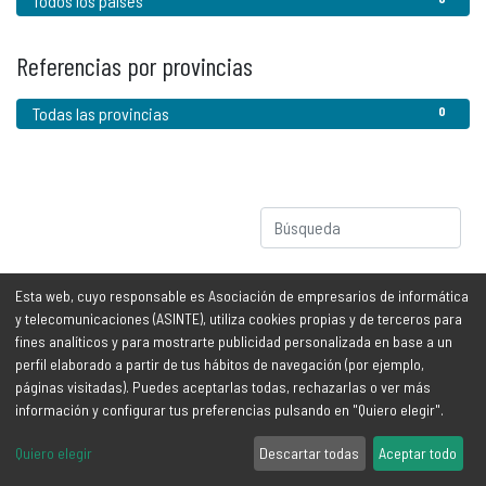
Todos los países
Referencias por provincias
Todas las provincias
0
No se ha encontrado ningún resultado
Esta web, cuyo responsable es Asociación de empresarios de informática
y telecomunicaciones (ASINTE), utiliza cookies propias y de terceros para
fines analíticos y para mostrarte publicidad personalizada en base a un
perfil elaborado a partir de tus hábitos de navegación (por ejemplo,
Información legal
Contáctanos
páginas visitadas). Puedes aceptarlas todas, rechazarlas o ver más
información y configurar tus preferencias pulsando en "Quiero elegir".
Aviso legal y protección de
info@asinte.org
Quiero elegir
Descartar todas
Aceptar todo
datos
Tfno: (+34) 922 296 700