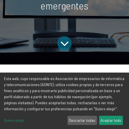
emergentes
Todos los
De
El futuro de la informática: tendencias y tecnologías emergentes
Esta web, cuyo responsable es Asociación de empresarios de informática
blogs
interés
y telecomunicaciones (ASINTE), utiliza cookies propias y de terceros para
fines analíticos y para mostrarte publicidad personalizada en base a un
perfil elaborado a partir de tus hábitos de navegación (por ejemplo,
páginas visitadas). Puedes aceptarlas todas, rechazarlas o ver más
El panorama tecnológico evoluciona constantemente, y estar
información y configurar tus preferencias pulsando en "Quiero elegir".
al día con las últimas tendencias es crucial para mantenerse a
Quiero elegir
Descartar todas
Aceptar todo
la vanguardia. Las empresas que se anticipan y adoptan estas